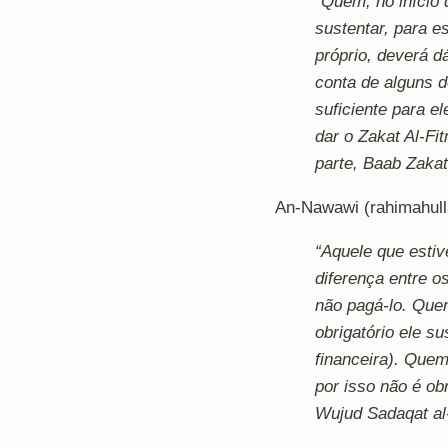
“Quem, no início 
sustentar, para es
próprio, deverá dá
conta de alguns d
suficiente para el
dar o Zakat Al-Fi
parte, Baab Zakat 
An-Nawawi (rahimahull
“Aquele que estive
diferença entre 
não pagá-lo. Quem
obrigatório ele su
financeira). Quem
por isso não é ob
Wujud Sadaqat al-