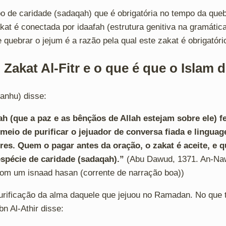
ipo de caridade (sadaqah) que é obrigatória no tempo da que
at é conectada por idaafah (estrutura genitiva na gramática
e quebrar o jejum é a razão pela qual este zakat é obrigatóri
Zakat Al-Fitr e o que é que o Islam 
‘anhu) disse:
h (que a paz e as bênçãos de Allah estejam sobre ele) fe
eio de purificar o jejuador de conversa fiada e lingua
res. Quem o pagar antes da oração, o zakat é aceite, e 
spécie de caridade (sadaqah).”
(Abu Dawud, 1371. An-Na
com um isnaad hasan (corrente de narração boa))
a purificação da alma daquele que jejuou no Ramadan. No que 
n Al-Athir disse: