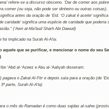
na’ refere-se a discurso obsceno. ‘Dar de comer aos pobres
a comer (ou seja, não pode ser dinheiro ou outras coisas)
ignifica antes da oração de ‘Eid. ‘O zakat é aceite’ significa 
e caridade’ significa uma espécie de caridade que poderia
asião.” (‘Awn al-Ma’bud Sharh Abi Dawud)
e foi implicado na Surah Al-A’la:
 aquele que se purificar, e mencionar o nome do seu Se
)
 Ibn ‘Abd al-‘Azeez e Abu al-‘Aaliyah disseram:
3ª parte, Surah Al-A’la)
 para o mês do Ramadan é como duas sajdas al-sahw (prost