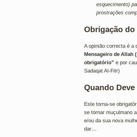
esquecimento) pa
prostrações comp
Obrigação do 
A opinião correcta é a 
Mensageiro de Allah (
obrigatório”
e por cau
Sadaqat Al-Fitr)
Quando Deve 
Este torna-se obrigató
se tornar muçulmano ant
e/ou da sua nova mulhe
dar…