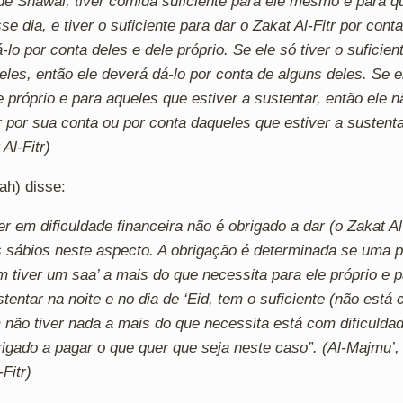
de Shawal, tiver comida suficiente para ele mesmo e para q
se dia, e tiver o suficiente para dar o Zakat Al-Fitr por cont
-lo por conta deles e dele próprio. Se ele só tiver o suficien
eles, então ele deverá dá-lo por conta de alguns deles. Se el
e próprio e para aqueles que estiver a sustentar, então ele 
tr por sua conta ou por conta daqueles que estiver a sustent
Al-Fitr)
ah) disse:
r em dificuldade financeira não é obrigado a dar (o Zakat Al
os sábios neste aspecto. A obrigação é determinada se uma 
 tiver um saa’ a mais do que necessita para ele próprio e 
stentar na noite e no dia de ‘Eid, tem o suficiente (não está
 não tiver nada a mais do que necessita está com dificuldad
rigado a pagar o que quer que seja neste caso”. (Al-Majmu’, 
Fitr)