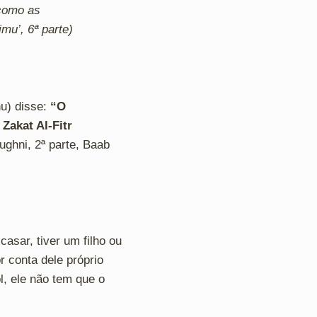
 como as
mu’, 6ª parte)
hu) disse:
“O
Zakat Al-Fitr
ughni, 2ª parte, Baab
asar, tiver um filho ou
r conta dele próprio
l, ele não tem que o