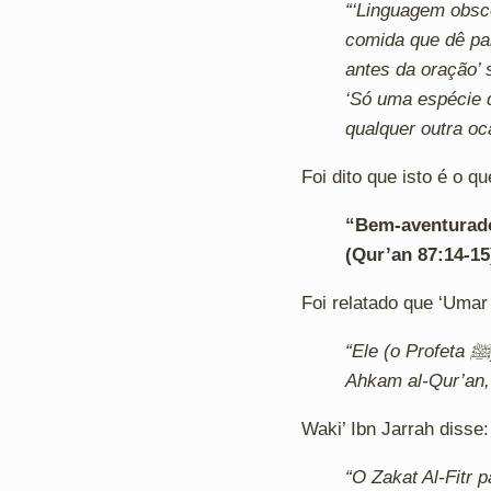
“‘Linguagem obsce
comida que dê par
antes da oração’ s
‘Só uma espécie d
qualquer outra oc
Foi dito que isto é o qu
“Bem-aventurado
(Qur’an 87:14-15
Foi relatado que ‘Umar
“Ele (o Profeta ﷺ) pagava o Zakat Al-Fitr e depois saía para a oração (de ‘Eid)”. (Al-Jassaas,
Ahkam al-Qur’an, 
Waki’ Ibn Jarrah disse:
“O Zakat Al-Fitr