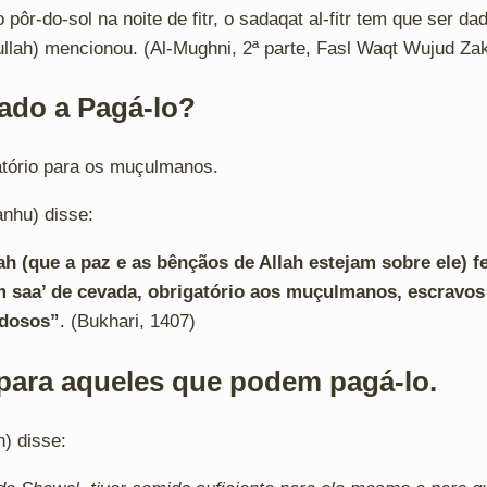
ôr-do-sol na noite de fitr, o sadaqat al-fitr tem que ser d
lah) mencionou. (Al-Mughni, 2ª parte, Fasl Waqt Wujud Zaka
ado a Pagá-lo?
gatório para os muçulmanos.
anhu) disse:
lah
(que a paz e as bênçãos de Allah estejam sobre ele)
fe
m saa’ de cevada, obrigatório aos muçulmanos, escravos 
idosos”
. (Bukhari, 1407)
 para aqueles que podem pagá-lo.
h) disse: