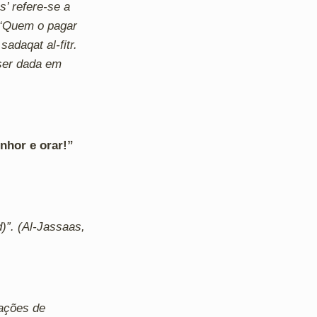
’ refere-se a
. ‘Quem o pagar
sadaqat al-fitr.
 ser dada em
nhor e orar!”
rações de