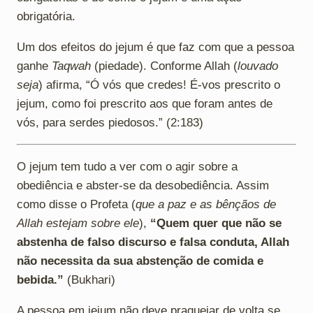
obrigatória.
Um dos efeitos do jejum é que faz com que a pessoa
ganhe
Taqwah
(piedade). Conforme Allah (
louvado
seja
) afirma, “Ó vós que credes! É-vos prescrito o
jejum, como foi prescrito aos que foram antes de
vós, para serdes piedosos.” (2:183)
O jejum tem tudo a ver com o agir sobre a
obediência e abster-se da desobediência. Assim
como disse o Profeta (
que a paz e as bênçãos de
Allah estejam sobre ele
),
“Quem quer que não se
abstenha de falso discurso e falsa conduta, Allah
não necessita da sua abstenção de comida e
bebida.”
(Bukhari)
A pessoa em jejum não deve praguejar de volta se