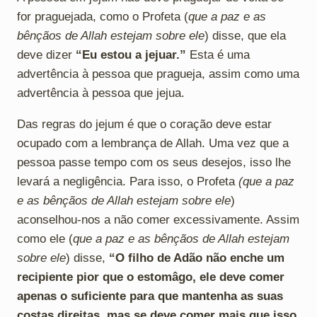
for praguejada, como o Profeta (
que a paz e as
bênçãos de Allah estejam sobre ele
) disse, que ela
deve dizer
“Eu estou a jejuar.”
Esta é uma
advertência à pessoa que pragueja, assim como uma
advertência à pessoa que jejua.
Das regras do jejum é que o coração deve estar
ocupado com a lembrança de Allah. Uma vez que a
pessoa passe tempo com os seus desejos, isso lhe
levará a negligência. Para isso, o Profeta
(que a paz
e as bênçãos de Allah estejam sobre ele
)
aconselhou-nos a não comer excessivamente. Assim
como ele (
que a paz e as bênçãos de Allah estejam
sobre ele
) disse,
“O filho de Adão não enche um
recipiente pior que o estomâgo, ele deve comer
apenas o suficiente para que mantenha as suas
costas direitas, mas se deve comer mais que isso