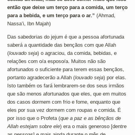
então que deixe um terço para a comida, um terço
para a bebida, e um terço para o ar.”
(Ahmad,
Nassa’i, Ibn Majah)
Das sabedorias do jejum é que a pessoa afortunada
saberá a quantidade das bençãos com que Allah
(
louvado seja
) o agraciou, da comida, bebidas, e
relações com o/a esposo/a. Muitos não são
afortunados o suficiente para terem essas bençãos,
portanto agradecerão a Allah (
louvado seja
) por elas.
Isto também os fará lembrarem-se dos seus irmãos
que são menos afortunados que eles, que em muitos
dos casos dormem com frio e fome, enquanto que
eles por sua vez dormem com roupas e comida. É
por isso que o Profeta (
que a paz e as bênçãos de
Allah estejam sobre ele
) era o mais generoso [dentre
as pessoas] e mais ainda durante o mês de