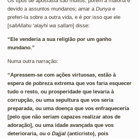
Os tipos de apostasia são muitos, porém a maioria é
devido a assuntos mundanos; amar a
Dunya
e
preferi-la sobre a outra vida, e é por isso que ele
[
sallAllahu ‘alayhi wa sallam
] disse:
“Ele venderia a sua religião por um ganho
mundano.”
Numa outra narração:
“Apressem-se com ações virtuosas, estão à
espera de pobreza extrema que vos faria esquecer
tudo o resto, ou prosperidade que levaria à
corrupção, ou uma sepultura que vos seria
preparada, ou uma doença que vos enfraqueceria
[pelo que não seriam capazes realizar atos de
adoração], ou uma idade avançada que vos
deterioraria, ou o
Dajjal
(anticristo), pois