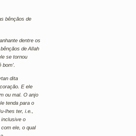
as bênçãos de
anhante dentre os
 bênçãos de Allah
ele se tornou
é bom’.
tan dita
coração. E ele
om ou mal. O anjo
e tenda para o
lhes ter, i.e.,
inclusive o
com ele, o qual
a.