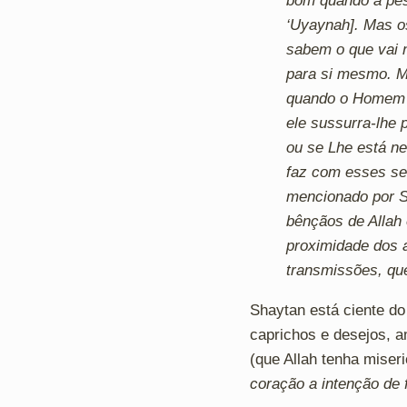
bom quando a pes
‘Uyaynah]. Mas o
sabem o que vai n
para si mesmo. Ma
quando o Homem s
ele sussurra-lhe 
ou se Lhe está n
faz com esses se
mencionado por Sa
bênçãos de Allah 
proximidade dos a
transmissões, que
Shaytan está ciente d
caprichos e desejos, 
(que Allah tenha miser
coração a intenção de 