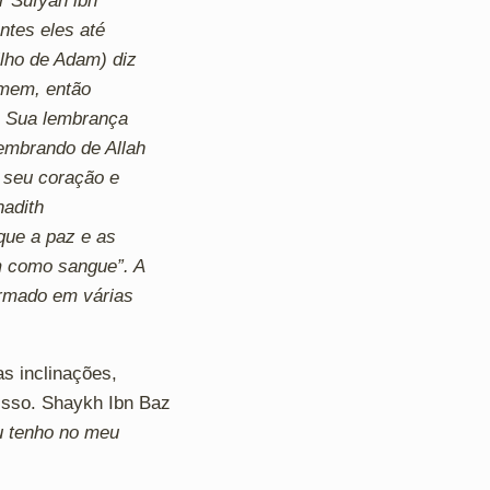
 Sufyan ibn
ntes eles até
ilho de Adam) diz
omem, então
a Sua lembrança
lembrando de Allah
 seu coração e
hadith
que a paz e as
am como sangue”. A
irmado em várias
s inclinações,
isso. Shaykh Ibn Baz
u tenho no meu