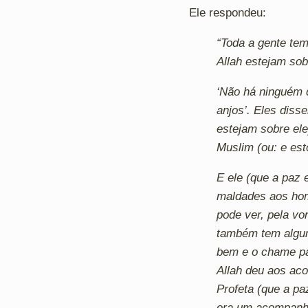
Ele respondeu:
“Toda a gente te
Allah estejam sob
‘Não há ninguém 
anjos’. Eles diss
estejam sobre ele
Muslim (ou: e est
E ele
(que a paz 
maldades aos hom
pode ver, pela vo
também tem algum
bem e o chame par
Allah deu aos aco
Profeta
(que a pa
era um acompanha