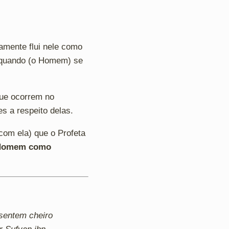
amente flui nele como
e quando (o Homem) se
que ocorrem no
s a respeito delas.
 com ela) que o Profeta
o Homem como
 sentem cheiro