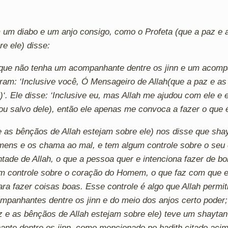
m um diabo e um anjo consigo, como o Profeta
(que a paz e 
re ele)
disse:
que não tenha um acompanhante dentre os jinn e um acomp
eram: ‘Inclusive você, Ó Mensageiro de Allah
(que a paz e as
)
‘. Ele disse: ‘Inclusive eu, mas Allah me ajudou com ele e 
ou salvo dele), então ele apenas me convoca a fazer o que 
e as bênçãos de Allah estejam sobre ele)
nos disse que shay
ens e os chama ao mal, e tem algum controle sobre o seu 
ntade de Allah, o que a pessoa quer e intenciona fazer de b
 controle sobre o coração do Homem, o que faz com que el
a fazer coisas boas. Esse controle é algo que Allah permitiu-
mpanhantes dentre os jinn e do meio dos anjos certo poder; 
z e as bênçãos de Allah estejam sobre ele)
teve um shaytan 
nte dentre os jinn, como mencionado no hadith citado acim