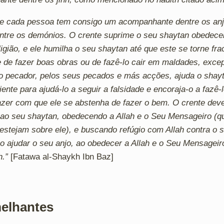
ue cada pessoa tem consigo um acompanhante dentre os an
tre os demónios. O crente suprime o seu shaytan obedecen
igião, e ele humilha o seu shaytan até que este se torne fra
e de fazer boas obras ou de fazê-lo cair em maldades, excep
o pecador, pelos seus pecados e más acções, ajuda o shayt
ciente para ajudá-lo a seguir a falsidade e encoraja-o a fazê-l
azer com que ele se abstenha de fazer o bem. O crente deve
ir ao seu shaytan, obedecendo a Allah e o Seu Mensageiro (q
estejam sobre ele), e buscando refúgio com Allah contra o 
ao ajudar o seu anjo, ao obedecer a Allah e o Seu Mensageir
h.”
[Fatawa al-Shaykh Ibn Baz]
elhantes