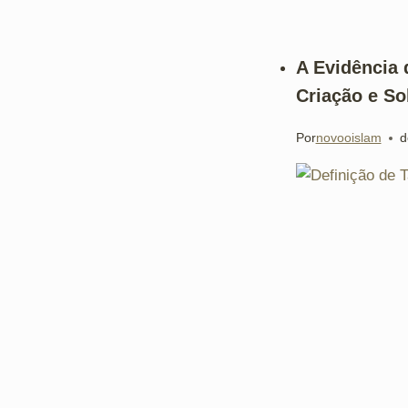
A Evidência 
Criação e So
Por
novooislam
d