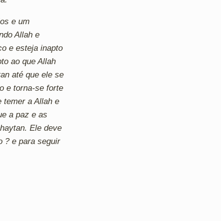
jos e um
do Allah e
co e esteja inapto
to ao que Allah
an até que ele se
o e torna-se forte
 temer a Allah e
ue a paz e as
shaytan. Ele deve
o ? e para seguir