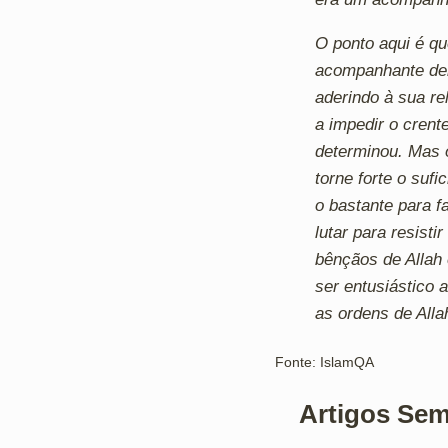
O ponto aqui é q
acompanhante den
aderindo à sua rel
a impedir o crent
determinou. Mas 
torne forte o sufi
o bastante para f
lutar para resist
bênçãos de Allah 
ser entusiástico 
as ordens de Alla
Fonte: IslamQA
Artigos Sem