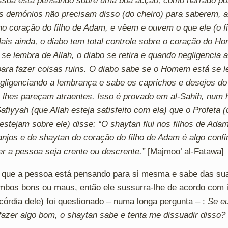
soa está pensando sobre uma boa acção, como narrado por
s demónios não precisam disso (do cheiro) para saberem, a
o coração do filho de Adam, e vêem e ouvem o que ele (o f
is ainda, o diabo tem total controle sobre o coração do H
e lembra de Allah, o diabo se retira e quando negligencia 
para fazer coisas ruins. O diabo sabe se o Homem está se 
egligenciando a lembrança e sabe os caprichos e desejos do
 lhes pareçam atraentes. Isso é provado em al-Sahih, num 
fiyyah (que Allah esteja satisfeito com ela) que o Profeta
(
estejam sobre ele)
disse: “O shaytan flui nos filhos de Ad
njos e de shaytan do coração do filho de Adam é algo conf
r a pessoa seja crente ou descrente.”
[Majmoo’ al-Fatawa]
o que a pessoa está pensando para si mesma e sabe das sua
ambos bons ou maus, então ele sussurra-lhe de acordo com 
icórdia dele) foi questionado – numa longa pergunta – :
Se e
fazer algo bom, o shaytan sabe e tenta me dissuadir disso?