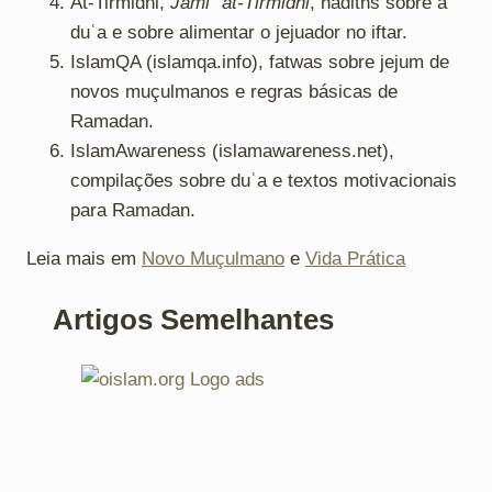
At-Tirmidhi,
Jamiʿ at-Tirmidhi
, hadiths sobre a
duʿa e sobre alimentar o jejuador no iftar.
IslamQA (islamqa.info), fatwas sobre jejum de
novos muçulmanos e regras básicas de
Ramadan.
IslamAwareness (islamawareness.net),
compilações sobre duʿa e textos motivacionais
para Ramadan.
Leia mais em
Novo Muçulmano
e
Vida Prática
Artigos Semelhantes