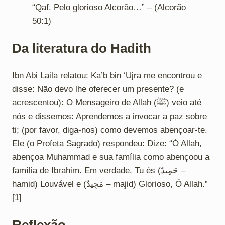
“Qaf. Pelo glorioso Alcorão…” – (Alcorão
50:1)
Da literatura do Hadith
Ibn Abi Laila relatou: Ka’b bin ‘Ujra me encontrou e
disse: Não devo lhe oferecer um presente? (e
acrescentou): O Mensageiro de Allah (ﷺ) veio até
nós e dissemos: Aprendemos a invocar a paz sobre
ti; (por favor, diga-nos) como devemos abençoar-te.
Ele (o Profeta Sagrado) respondeu: Dize: “Ó Allah,
abençoa Muhammad e sua família como abençoou a
família de Ibrahim. Em verdade, Tu és (حَمِيدٌ –
hamid) Louvável e (مَجِيدٌ – majid) Glorioso, Ó Allah.”
[1]