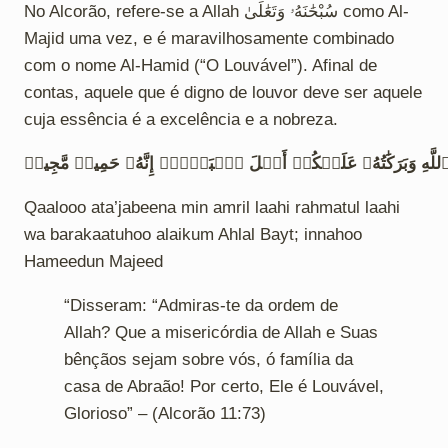
No Alcorão, refere-se a Allah سُبْحَٰنَهُۥ وَتَعَٰلَىٰ como Al-
Majid uma vez, e é maravilhosamente combinado
com o nome Al-Hamid (“O Louvável”). Afinal de
contas, aquele que é digno de louvor deve ser aquele
cuja essência é a excelência e a nobreza.
للَّهِ وَبَرَكَٰتُهُۥ عَلَيۡكُمۡ أَهۡلَ ٱلۡبَيۡتِۚ إِنَّهُۥ حَمِيدٞ مَّجِيدٞ
Qaalooo ata’jabeena min amril laahi rahmatul laahi
wa barakaatuhoo alaikum Ahlal Bayt; innahoo
Hameedun Majeed
“Disseram: “Admiras-te da ordem de
Allah? Que a misericórdia de Allah e Suas
bênçãos sejam sobre vós, ó família da
casa de Abraão! Por certo, Ele é Louvável,
Glorioso” – (Alcorão 11:73)