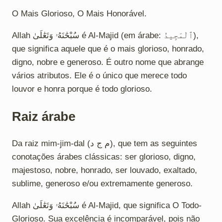
O Mais Glorioso, O Mais Honorável.
Allah سُبْحَٰنَهُۥ وَتَعَٰلَىٰ é Al-Majid (em árabe: ٱلْمَجِيدُ),
que significa aquele que é o mais glorioso, honrado,
digno, nobre e generoso. É outro nome que abrange
vários atributos. Ele é o único que merece todo
louvor e honra porque é todo glorioso.
Raiz árabe
Da raiz mim-jim-dal (م ج د), que tem as seguintes
conotações árabes clássicas: ser glorioso, digno,
majestoso, nobre, honrado, ser louvado, exaltado,
sublime, generoso e/ou extremamente generoso.
Allah سُبْحَٰنَهُۥ وَتَعَٰلَىٰ é Al-Majid, que significa O Todo-
Glorioso. Sua excelência é incomparável, pois não