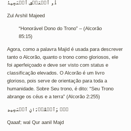
ذُو ٱلۡعَرۡشِ ٱلۡمَجِيدُ
Zul Arshil Majeed
“Honorável Dono do Trono” – (Alcorão
85:15)
Agora, como a palavra Majid é usada para descrever
tanto o Alcorão, quanto o trono como gloriosos, ele
foi aperfeiçoado e deve ser visto com status e
classificação elevados. O Alcorão é um livro
glorioso, pois serve de orientação para toda a
humanidade. Sobre Seu trono, é dito: “Seu Trono
abrange os céus e a terra” (Alcorão 2:255)
قٓۚ وَٱلۡقُرۡءَانِ ٱلۡمَجِيدِ
Qaaaf; wal Qur aanil Majd