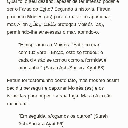
Qual foi o seu destino, apesar de ter imenso poder e
ser o Faraó do Egito? Segundo a história, Firaun
procurou Moisés (as) para o matar ou aprisionar,
mas Allah سُبْحَٰنَهُۥ وَتَعَٰلَىٰ protegeu Moisés (as),
permitindo-lhe atravessar o mar, abrindo-o.
“E inspiramos a Moisés: “Bate no mar
com tua vara.” Então, este se fendeu; e
cada divisão se tornou como a formidável
montanha.” (Surah Ash-Shu’ara Ayat 63)
Firaun foi testemunha deste fato, mas mesmo assim
decidiu perseguir e capturar Moisés (as) e os
israelitas para impedir a sua fuga. Mas o Alcorão
menciona:
“Em seguida, afogamos os outros” (Surah
Ash-Shu’ara Ayat 66)