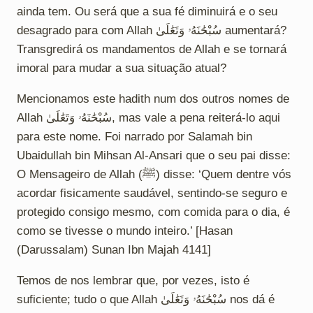
ainda tem. Ou será que a sua fé diminuirá e o seu
desagrado para com Allah سُبْحَٰنَهُۥ وَتَعَٰلَىٰ aumentará?
Transgredirá os mandamentos de Allah e se tornará
imoral para mudar a sua situação atual?
Mencionamos este hadith num dos outros nomes de
Allah سُبْحَٰنَهُۥ وَتَعَٰلَىٰ, mas vale a pena reiterá-lo aqui
para este nome. Foi narrado por Salamah bin
Ubaidullah bin Mihsan Al-Ansari que o seu pai disse:
O Mensageiro de Allah (ﷺ) disse: ‘Quem dentre vós
acordar fisicamente saudável, sentindo-se seguro e
protegido consigo mesmo, com comida para o dia, é
como se tivesse o mundo inteiro.’ [Hasan
(Darussalam) Sunan Ibn Majah 4141]
Temos de nos lembrar que, por vezes, isto é
suficiente; tudo o que Allah سُبْحَٰنَهُۥ وَتَعَٰلَىٰ nos dá é