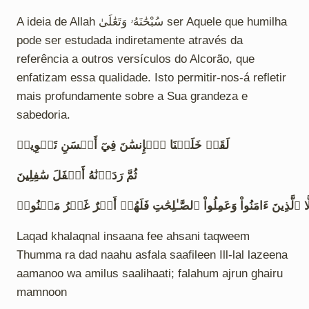
A ideia de Allah سُبْحَٰنَهُۥ وَتَعَٰلَىٰ ser Aquele que humilha
pode ser estudada indiretamente através da
referência a outros versículos do Alcorão, que
enfatizam essa qualidade. Isto permitir-nos-á refletir
mais profundamente sobre a Sua grandeza e
sabedoria.
لَقَدۡ خَلَقۡنَا ٱلۡإِنسَٰنَ فِيٓ أَحۡسَنِ تَقۡوِيمٖ
ثُمَّ رَدَدۡنَٰهُ أَسۡفَلَ سَٰفِلِينَ
لَّا ٱلَّذِينَ ءَامَنُواْ وَعَمِلُواْ ٱلصَّـٰلِحَٰتِ فَلَهُمۡ أَجۡرٌ غَيۡرُ مَمۡنُونٖ
Laqad khalaqnal insaana fee ahsani taqweem
Thumma ra dad naahu asfala saafileen Ill-lal lazeena
aamanoo wa amilus saalihaati; falahum ajrun ghairu
mamnoon