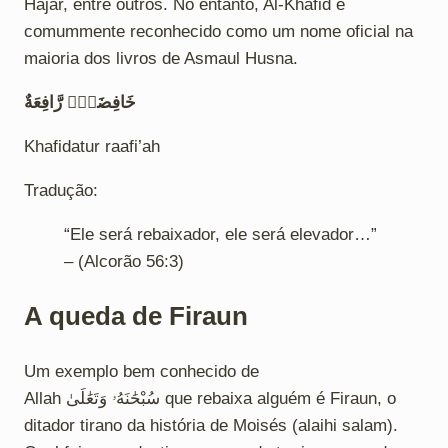
Hajar, entre outros. No entanto, Al-Khafid é
comummente reconhecido como um nome oficial na
maioria dos livros de Asmaul Husna.
خَافِضَةٌۭ رَّافِعَةٌ
Khafidatur raafi’ah
Tradução:
“Ele será rebaixador, ele será elevador…”
– (Alcorão 56:3)
A queda de Firaun
Um exemplo bem conhecido de
Allah سُبْحَٰنَهُۥ وَتَعَٰلَىٰ que rebaixa alguém é Firaun, o
ditador tirano da história de Moisés (alaihi salam).