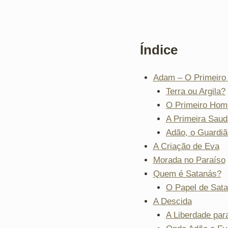
Índice
Adam – O Primeir
Terra ou Argila?
O Primeiro Hom
A Primeira Sau
Adão, o Guardiã
A Criação de Eva
Morada no Paraíso
Quem é Satanás?
O Papel de Sat
A Descida
A Liberdade par