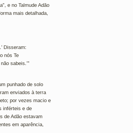
ra”, e no Talmude Adão
 forma mais detalhada,
o.’ Disseram:
to nós Te
 não sabeis.’”
 um punhado de solo
oram enviados à terra
reto; por vezes macio e
inférteis e de
tes de Adão estavam
rentes em aparência,