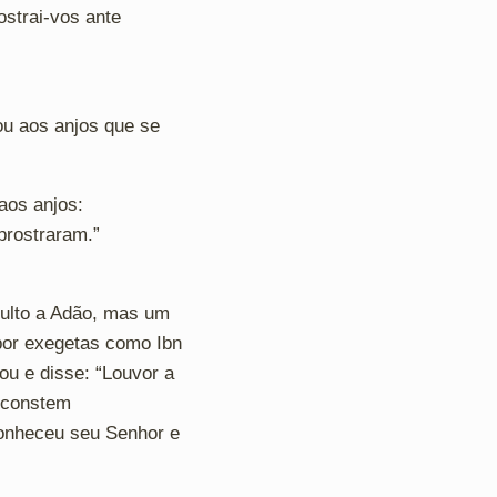
ostrai-vos ante
ou aos anjos que se
aos anjos:
 prostraram.”
culto a Adão, mas um
por exegetas como Ibn
ou e disse: “Louvor a
o constem
conheceu seu Senhor e