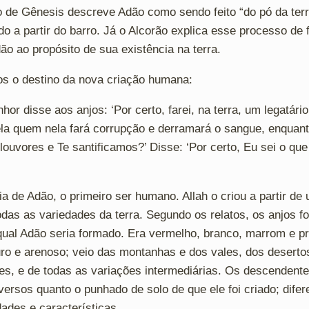
ro de Gênesis descreve Adão como sendo feito “do pó da ter
o a partir do barro. Já o Alcorão explica esse processo de
ão ao propósito de sua existência na terra.
os o destino da nova criação humana:
or disse aos anjos: ‘Por certo, farei, na terra, um legatári
ela quem nela fará corrupção e derramará o sangue, enquan
louvores e Te santificamos?’ Disse: ‘Por certo, Eu sei o que
a de Adão, o primeiro ser humano. Allah o criou a partir de
das as variedades da terra. Segundo os relatos, os anjos f
 qual Adão seria formado. Era vermelho, branco, marrom e p
ro e arenoso; veio das montanhas e dos vales, dos desertos 
rdes, e de todas as variações intermediárias. Os descenden
iversos quanto o punhado de solo de que ele foi criado; dife
ades e características.