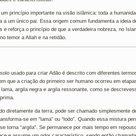
a um princípio importante na visão islâmica: toda a humanid
ta a um único pai. Essa origem comum fundamenta a ideia d
 e reforça o princípio de que a verdadeira nobreza, no Isla
no temor a Allah e na retidão.
solo usado para criar Adão é descrito com diferentes termos.
 que a criação do primeiro ser humano ocorreu em etapas 
, lama, argila negra e argila ressonante, como se descreve
prima.
ado diretamente da terra, pode ser chamado simplesmente de 
ransforma-se em “lama” ou “lodo”. Quando essa mistura pe
a se torna “argila”. Se permanece por mais tempo em repous
ece e assume um odor característico, sendo então chamada 