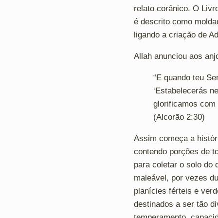
relato corânico. O Liv
é descrito como moldad
ligando a criação de Ad
Allah anunciou aos anj
“E quando teu Senh
‘Estabelecerás n
glorificamos com 
(Alcorão 2:30)
Assim começa a históri
contendo porções de to
para coletar o solo do
maleável, por vezes du
planícies férteis e ve
destinados a ser tão d
temperamento, capacid