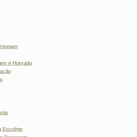
o Homem
em é Honrado
dação
o
anás
a Escolher