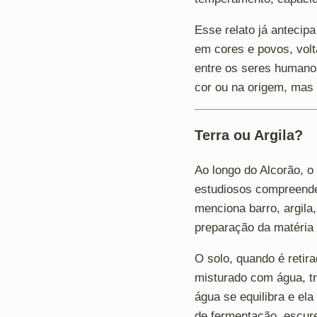
Esse relato já antecip
em cores e povos, vol
entre os seres humanos
cor ou na origem, mas 
Terra ou Argila?
Ao longo do Alcorão, o 
estudiosos compreendem
menciona barro, argila
preparação da matéria 
O solo, quando é retir
misturado com água, t
água se equilibra e el
de fermentação, escur