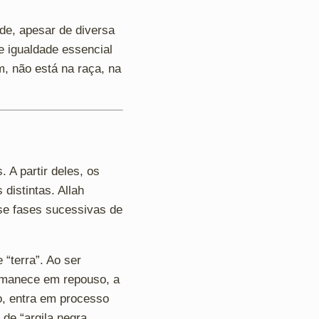
ade, apesar de diversa
e igualdade essencial
m, não está na raça, na
 A partir deles, os
distintas. Allah
sse fases sucessivas de
“terra”. Ao ser
rmanece em repouso, a
o, entra em processo
de “argila negra,