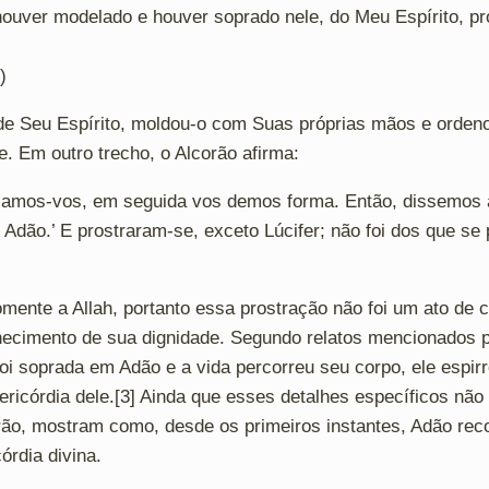
ouver modelado e houver soprado nele, do Meu Espírito, pr
)
de Seu Espírito, moldou-o com Suas próprias mãos e orden
e. Em outro trecho, o Alcorão afirma:
criamos-vos, em seguida vos demos forma. Então, dissemos 
e Adão.’ E prostraram-se, exceto Lúcifer; não foi dos que se
mente a Allah, portanto essa prostração não foi um ato de 
nhecimento de sua dignidade. Segundo relatos mencionados 
foi soprada em Adão e a vida percorreu seu corpo, ele espirr
isericórdia dele.[3] Ainda que esses detalhes específicos nã
orão, mostram como, desde os primeiros instantes, Adão re
órdia divina.