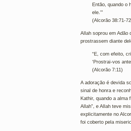
Então, quando o h
ele.’”
(Alcorão 38:71-72
Allah soprou em Adão 
prostrassem diante del
“E, com efeito, 
‘Prostrai-vos ant
(Alcorão 7:11)
A adoração é devida so
sinal de honra e reco
Kathir, quando a alma 
Allah”, e Allah teve m
explicitamente no Alc
foi coberto pela miseric