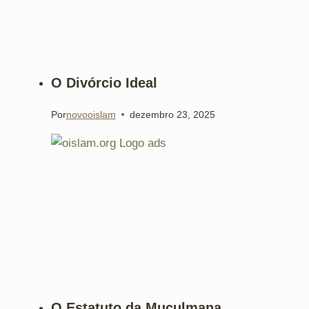
O Divórcio Ideal
Por
novooislam
dezembro 23, 2025
O Estatuto da Muçulmana