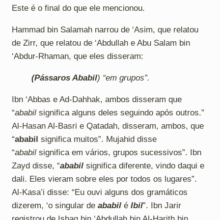
Este é o final do que ele mencionou.
Hammad bin Salamah narrou de ‘Asim, que relatou
de Zirr, que relatou de ‘Abdullah e Abu Salam bin
‘Abdur-Rhaman, que eles disseram:
(Pássaros Ababil
) “em grupos”.
Ibn ‘Abbas e Ad-Dahhak, ambos disseram que
“
ababil
significa alguns deles seguindo após outros.”
Al-Hasan Al-Basri e Qatadah, disseram, ambos, que
“
ababil
significa muitos”. Mujahid disse
“
ababil
significa em vários, grupos sucessivos”. Ibn
Zayd disse, “
ababil
significa diferente, vindo daqui e
dali. Eles vieram sobre eles por todos os lugares”.
Al-Kasa’i disse: “Eu ouvi alguns dos gramáticos
dizerem, ‘o singular de
ababil
é
Ibil
”. Ibn Jarir
registrou de Ishaq bin ‘Abdullah bin Al-Harith bin