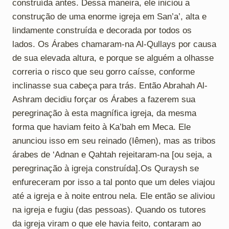
construída antes. Dessa maneira, ele iniciou a
construção de uma enorme igreja em San’a’, alta e
lindamente construída e decorada por todos os
lados. Os Árabes chamaram-na Al-Qullays por causa
de sua elevada altura, e porque se alguém a olhasse
correria o risco que seu gorro caísse, conforme
inclinasse sua cabeça para trás. Então Abrahah Al-
Ashram decidiu forçar os Árabes a fazerem sua
peregrinação à esta magnífica igreja, da mesma
forma que haviam feito à Ka’bah em Meca. Ele
anunciou isso em seu reinado (Iêmen), mas as tribos
árabes de ‘Adnan e Qahtah rejeitaram-na [ou seja, a
peregrinação à igreja construída].Os Quraysh se
enfureceram por isso a tal ponto que um deles viajou
até a igreja e à noite entrou nela. Ele então se aliviou
na igreja e fugiu (das pessoas). Quando os tutores
da igreja viram o que ele havia feito, contaram ao