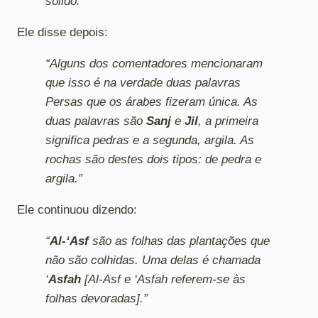
sólido.”
Ele disse depois:
“Alguns dos comentadores mencionaram
que isso é na verdade duas palavras
Persas que os árabes fizeram única. As
duas palavras são
Sanj
e
Jil
, a primeira
significa pedras e a segunda, argila. As
rochas são destes dois tipos: de pedra e
argila.”
Ele continuou dizendo:
“
Al-‘Asf
são as folhas das plantações que
não são colhidas. Uma delas é chamada
‘
Asfah
[Al-Asf e ‘Asfah referem-se às
folhas devoradas].”