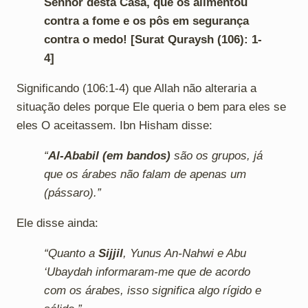
Senhor desta Casa, que os alimentou
contra a fome e os pôs em segurança
contra o medo! [Surat Quraysh (106): 1-
4]
Significando (106:1-4) que Allah não alteraria a
situação deles porque Ele queria o bem para eles se
eles O aceitassem. Ibn Hisham disse:
“
Al-Ababil (em bandos)
são os grupos, já
que os árabes não falam de apenas um
(pássaro).”
Ele disse ainda:
“Quanto a
Sijjil
, Yunus An-Nahwi e Abu
‘Ubaydah informaram-me que de acordo
com os árabes, isso significa algo rígido e