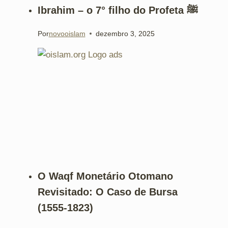
Ibrahim – o 7° filho do Profeta ﷺ
Por
novooislam
dezembro 3, 2025
O Waqf Monetário Otomano
Revisitado: O Caso de Bursa
(1555-1823)