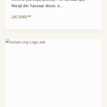
Ma’qil ibn Yassaar disse: o…
Aperto
Ler mais
de
Mãos
entre
Sexos
Opostos