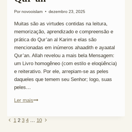
Por
novooislam
dezembro 23, 2025
Muitas são as virtudes contidas na leitura,
memorização, aprendizado e compreensão e
prática do Qur’an al Karim e elas são
mencionadas em inúmeros ahaadith e ayaatal
Qur’an. Allah revelou a mais bela Mensagem:
um Livro homogêneo (com estilo e eloqüência)
e reiterativo. Por ele, arrepiam-se as peles
daqueles que temem seu Senhor; logo, suas
peles…
Etiquetas
Ler mais
ao
Ler
Navegação
Página
Página
1
2
3
4
…
10
o
Anterior
Seguinte
Qur’an