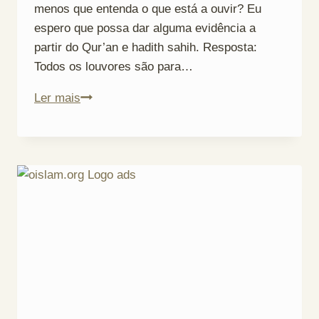
menos que entenda o que está a ouvir? Eu
espero que possa dar alguma evidência a
partir do Qur’an e hadith sahih. Resposta:
Todos os louvores são para…
Há
Ler mais
Recompensa
ao
Escutar
a
Recitação
do
Alcorão
sem
Compreendê-
la?