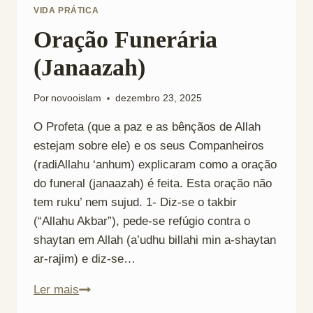
VIDA PRÁTICA
Oração Funerária
(Janaazah)
Por
novooislam
dezembro 23, 2025
O Profeta (que a paz e as bênçãos de Allah
estejam sobre ele) e os seus Companheiros
(radiAllahu ‘anhum) explicaram como a oração
do funeral (janaazah) é feita. Esta oração não
tem ruku’ nem sujud. 1- Diz-se o takbir
(“Allahu Akbar”), pede-se refúgio contra o
shaytan em Allah (a’udhu billahi min a-shaytan
ar-rajim) e diz-se…
Oração
Ler mais
Funerária