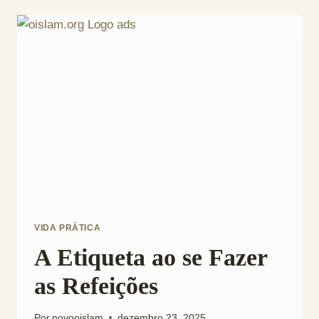
a
Mudança
de
Nome
para
um
Muçulmano?
VIDA PRÁTICA
A Etiqueta ao se Fazer
as Refeições
Por
novooislam
dezembro 23, 2025