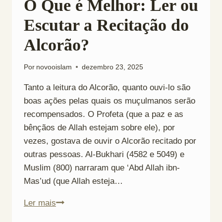
O Que é Melhor: Ler ou
Escutar a Recitação do
Alcorão?
Por
novooislam
dezembro 23, 2025
Tanto a leitura do Alcorão, quanto ouvi-lo são
boas ações pelas quais os muçulmanos serão
recompensados. O Profeta (que a paz e as
bênçãos de Allah estejam sobre ele), por
vezes, gostava de ouvir o Alcorão recitado por
outras pessoas. Al-Bukhari (4582 e 5049) e
Muslim (800) narraram que ‘Abd Allah ibn-
Mas’ud (que Allah esteja…
O
Ler mais
Que