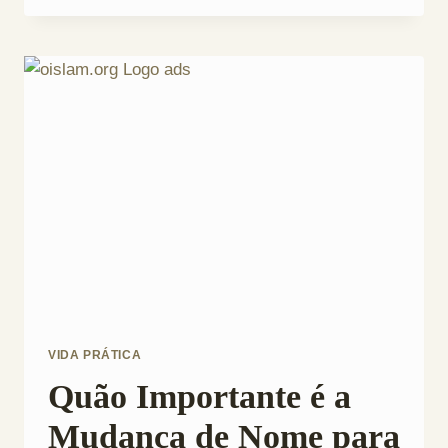
é
Melhor:
Ler
ou
Escutar
a
Recitação
do
Alcorão?
VIDA PRÁTICA
Quão Importante é a
Mudança de Nome para