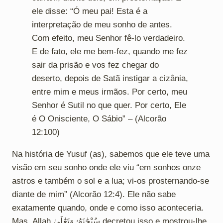
ele disse: “Ó meu pai! Esta é a
interpretação de meu sonho de antes.
Com efeito, meu Senhor fê-lo verdadeiro.
E de fato, ele me bem-fez, quando me fez
sair da prisão e vos fez chegar do
deserto, depois de Satã instigar a cizânia,
entre mim e meus irmãos. Por certo, meu
Senhor é Sutil no que quer. Por certo, Ele
é O Onisciente, O Sábio” – (Alcorão
12:100)
Na história de Yusuf (as), sabemos que ele teve uma
visão em seu sonho onde ele viu “em sonhos onze
astros e também o sol e a lua; vi-os prosternando-se
diante de mim”
(Alcorão 12:4). Ele não sabe
exatamente quando, onde e como isso aconteceria.
Mas, Allah سُبْحَٰنَهُۥ وَتَعَٰلَىٰ decretou isso e mostrou-lhe