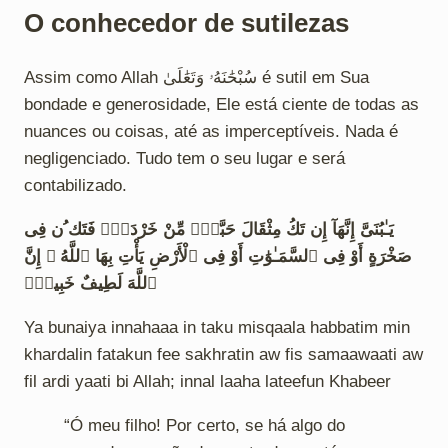
O conhecedor de sutilezas
Assim como Allah سُبْحَٰنَهُۥ وَتَعَٰلَىٰ é sutil em Sua
bondade e generosidade, Ele está ciente de todas as
nuances ou coisas, até as imperceptíveis. Nada é
negligenciado. Tudo tem o seu lugar e será
contabilizado.
يَـٰبُنَىَّ إِنَّهَآ إِن تَكُ مِثْقَالَ حَبَّةٍۢ مِّنْ خَرْدَلٍۢ فَتَك ُن فِى
صَخْرَةٍ أَوْ فِى ٱلسَّمَـٰوَٰتِ أَوْ فِى ٱلْأَرْضِ يَأْتِ بِهَا ٱللَّهُ ۚ إِنَّ
ٱللَّهَ لَطِيفٌ خَبِيرٌۭ
Ya bunaiya innahaaa in taku misqaala habbatim min
khardalin fatakun fee sakhratin aw fis samaawaati aw
fil ardi yaati bi Allah; innal laaha lateefun Khabeer
“Ó meu filho! Por certo, se há algo do