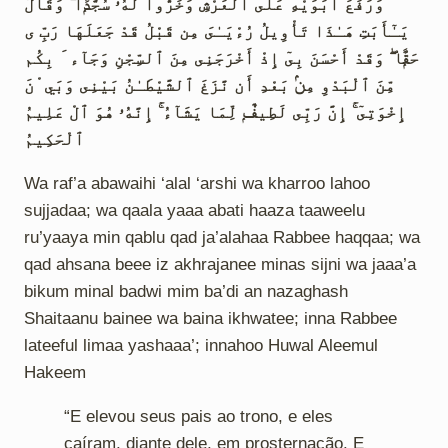
وَرَفَعَ أَبَوَيْهِ عَلَى ٱلْعَرْشِ وَخَرُّواْ لَهُۥ سُجَّدًۭا ۖ وَقَالَ
يَـٰٓأَبَتِ هَـٰذَا تَأْوِيلُ رُءْيَـٰىَ مِن قَبْلُ قَدْ جَعَلَهَا رَبِّ ى
حَقًّۭا ۖ وَقَدْ أَحْسَنَ بِىٓ إِذْ أَخْرَجَنِى مِنَ ٱلسِّجْنِ وَجَآء َ بِكُم
مِّنَ ٱلْبَدْوِ مِنۢ بَعْدِ أَن نَّزَغَ ٱلشَّيْطَـٰنُ بَيْنِى وَبَي ْنَ
إِخْوَتِىٓ ۚ إِنَّ رَبِّى لَطِيفٌۭ لِّمَا يَشَآءُ ۚ إِنَّهُۥ هُوَ ٱلْ عَلِيمُ
ٱلْحَكِيمُ
Wa raf’a abawaihi ‘alal ‘arshi wa kharroo lahoo
sujjadaa; wa qaala yaaa abati haaza taaweelu
ru’yaaya min qablu qad ja’alahaa Rabbee haqqaa; wa
qad ahsana beee iz akhrajanee minas sijni wa jaaa’a
bikum minal badwi mim ba’di an nazaghash
Shaitaanu bainee wa baina ikhwatee; inna Rabbee
lateeful limaa yashaaa’; innahoo Huwal Aleemul
Hakeem
“E elevou seus pais ao trono, e eles
caíram, diante dele, em prosternação. E