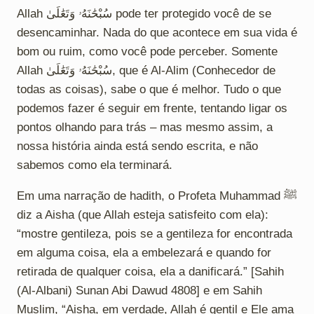
Allah سُبْحَٰنَهُۥ وَتَعَٰلَىٰ pode ter protegido você de se
desencaminhar. Nada do que acontece em sua vida é
bom ou ruim, como você pode perceber. Somente
Allah سُبْحَٰنَهُۥ وَتَعَٰلَىٰ, que é Al-Alim (Conhecedor de
todas as coisas), sabe o que é melhor. Tudo o que
podemos fazer é seguir em frente, tentando ligar os
pontos olhando para trás – mas mesmo assim, a
nossa história ainda está sendo escrita, e não
sabemos como ela terminará.
Em uma narração de hadith, o Profeta Muhammad ﷺ
diz a Aisha (que Allah esteja satisfeito com ela):
“mostre gentileza, pois se a gentileza for encontrada
em alguma coisa, ela a embelezará e quando for
retirada de qualquer coisa, ela a danificará.” [Sahih
(Al-Albani) Sunan Abi Dawud 4808] e em Sahih
Muslim, “Aisha, em verdade, Allah é gentil e Ele ama