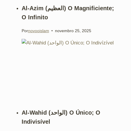
Al-Azim (العظيم) O Magnificiente;
O Infinito
Por
novooislam
novembro 25, 2025
Al-Wahid (الواحد) O Único; O
Indivisível