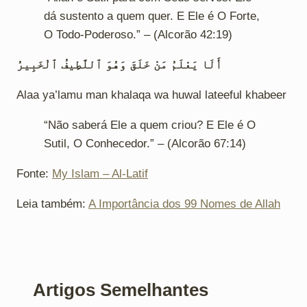
dá sustento a quem quer. E Ele é O Forte,
O Todo-Poderoso.” – (Alcorão 42:19)
أَلَا يَعْلَمُ مَنْ خَلَقَ وَهُوَ ٱللَّطِيفُ ٱلْخَبِيرُ
Alaa ya’lamu man khalaqa wa huwal lateeful khabeer
“Não saberá Ele a quem criou? E Ele é O
Sutil, O Conhecedor.
” – (Alcorão 67:14)
Fonte:
My Islam – Al-Latif
Leia também:
A Importância dos 99 Nomes de Allah
Artigos Semelhantes